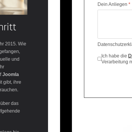
Dein Anliegen
*
hritt
hr 2015. Wie
Datenschutzerk
gefangen,
Ich habe die
D
duelle und
Verarbeitung 
hr
uf
Joomla
 gibt, ihre
brauchen.
 über das
iefgehende