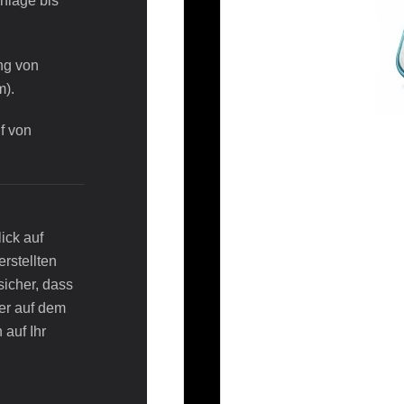
nlage bis
ng von
).
f von
ick auf
erstellten
sicher, dass
er auf dem
 auf Ihr