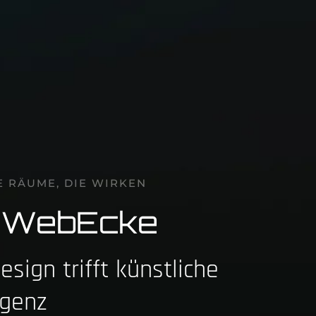
E RÄUME, DIE WIRKEN
e WebEcke
sign trifft künstliche
igenz